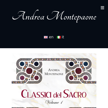
Andrea Montepaone
en
it