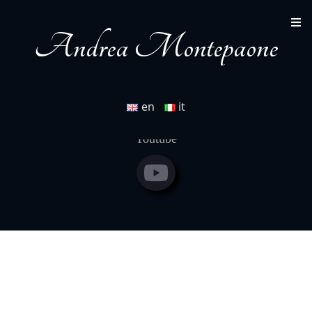
partiture originali
www.paolinestore.it/shop/classici-del-
sacro-volume-1-22385.html
Andrea Montepaone
en
it
Andrea Montepaone
Youtube