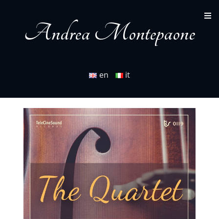
Andrea Montepaone
en
it