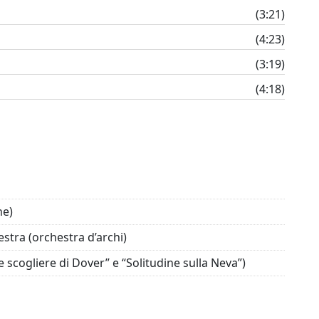
(3:21)
(4:23)
(3:19)
(4:18)
he)
ra (orchestra d’archi)
e scogliere di Dover” e “Solitudine sulla Neva”)