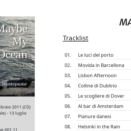
MA
Tracklist
Le luci del porto
Movida in Barcellona
Lisbon Afternoon
Colline di Dublino
Le scogliere di Dover
Al bar di Amsterdam
bbraio 2011 (CD)
le) - 13 luglio
Pianure danesi
Helsinki in the Rain
ne 001 11