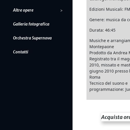
Edizioni Musicali: FM
Altre opere
Genere: musica da 
Galleria fotografica
Durata: 46:45
Orchestra Supernova
Musiche e arrangiam
Montepaone
Contatti
Prodotto da Andrea
Registrato tra il mag
2010, missato e mast
giugno 2010 presso l
Roma
Tecnico del suono e
programmazione: Juri
Acquista or