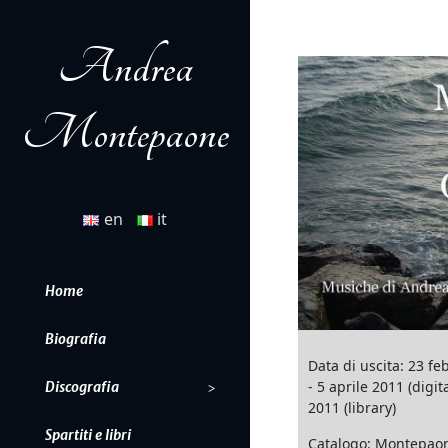
Andrea
Montepaone
en
it
Home
Biografia
Data di uscita: 23 fe
- 5 aprile 2011 (digita
Discografia
2011 (library)
Spartiti e libri
Catalogo: Montepao