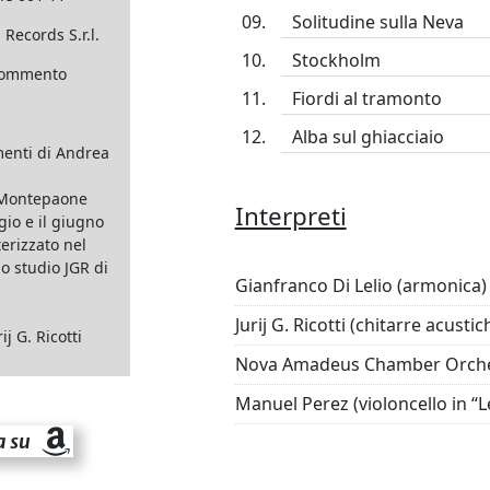
Solitudine sulla Neva
 Records S.r.l.
Stockholm
commento
Fiordi al tramonto
Alba sul ghiacciaio
enti di Andrea
 Montepaone
Interpreti
gio e il giugno
erizzato nel
o studio JGR di
Gianfranco Di Lelio (armonica)
Jurij G. Ricotti (chitarre acustic
j G. Ricotti
Nova Amadeus Chamber Orchest
Manuel Perez (violoncello in “L
a su