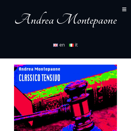
Andrea Montepaone
en
it