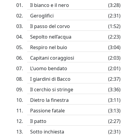
Il bianco e il nero
(3:28)
Geroglifici
(2:31)
Il passo del corvo
(1:52)
Sepolto nell’acqua
(2:23)
Respiro nel buio
(3:04)
Capitani coraggiosi
(2:03)
L’uomo bendato
(2:01)
I giardini di Bacco
(2:37)
Il cerchio si stringe
(3:36)
Dietro la finestra
(3:11)
Passione fatale
(3:13)
Il patto
(2:27)
Sotto inchiesta
(2:31)